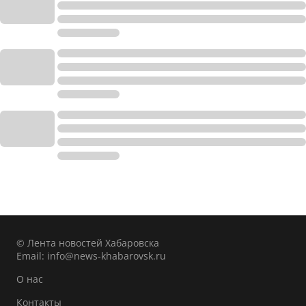
© Лента новостей Хабаровска
Email:
info@news-khabarovsk.ru
О нас
Контакты