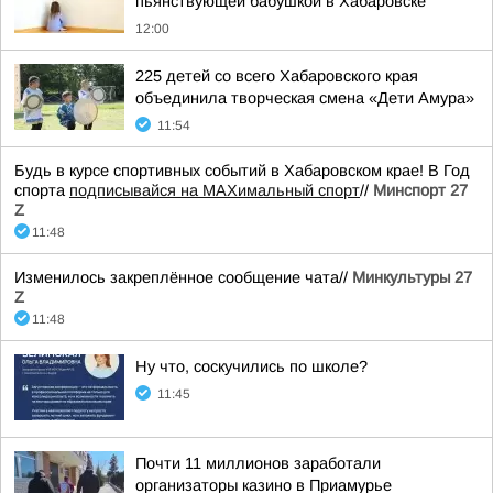
пьянствующей бабушкой в Хабаровске
12:00
225 детей со всего Хабаровского края
объединила творческая смена «Дети Амура»
11:54
Будь в курсе спортивных событий в Хабаровском крае! В Год
спорта
подписывайся на МАХимальный спорт
//
Минспорт 27
Z
11:48
Изменилось закреплённое сообщение чата//
Минкультуры 27
Z
11:48
Ну что, соскучились по школе?
11:45
Почти 11 миллионов заработали
организаторы казино в Приамурье