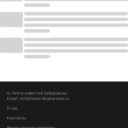
© Лента новостей Хабаровска
Email:
info@news-khabarovsk.ru
О нас
Контакты
Редакционная политика