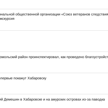
иональной общественной организации «Союз ветеранов следстви
экскурсия
сомольский район проинспектировал, как проведено благоустрой
впервые покажут Хабаровску
 Демешин в Хабаровске и на амурских островах из-за паводка