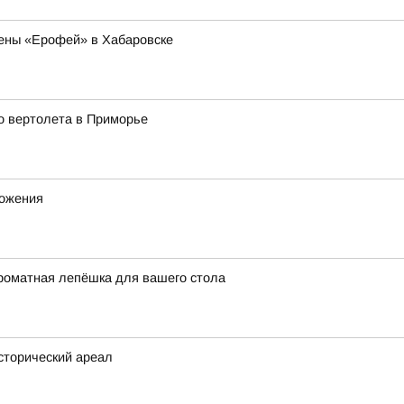
ены «Ерофей» в Хабаровске
о вертолета в Приморье
ножения
роматная лепёшка для вашего стола
исторический ареал