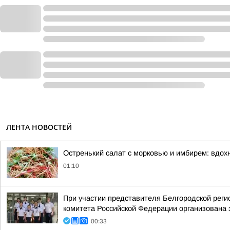
ЛЕНТА НОВОСТЕЙ
Остренький салат с морковью и имбирем: вдох
01:10
При участии представителя Белгородской рег
комитета Российской Федерации организована 
00:33