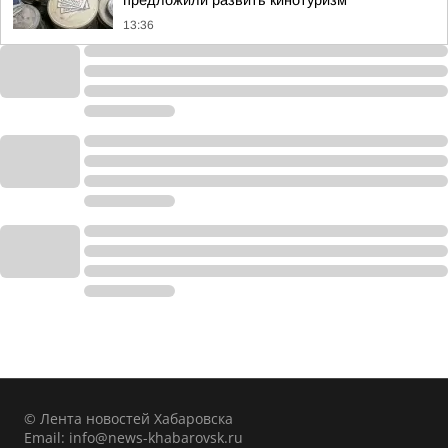
предложили развить кинотуризм
13:36
© Лента новостей Хабаровска
Email:
info@news-khabarovsk.ru