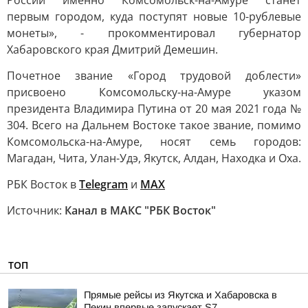
России именно Комсомольск-на-Амуре станет
первым городом, куда поступят новые 10-рублевые
монеты», - прокомментировал губернатор
Хабаровского края Дмитрий Демешин.
Почетное звание «Город трудовой доблести»
присвоено Комсомольску-на-Амуре указом
президента Владимира Путина от 20 мая 2021 года №
304. Всего на Дальнем Востоке такое звание, помимо
Комсомольска-на-Амуре, носят семь городов:
Магадан, Чита, Улан-Удэ, Якутск, Алдан, Находка и Оха.
РБК Восток в
Telegram
и
MAX
Источник:
Канал в МАКС "РБК Восток"
ТОП
Прямые рейсы из Якутска и Хабаровска в
Пекин впервые запускает S7