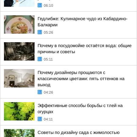
06:10
Гедлибже: Кулинарное чудо из Кабардино-
Балкарии
05:26
Почему в посудомойке остаётся вода: общие
причины и советы
05:11
Почему дизайнеры прощаются с
классическими цветами: пять оттенков на
выход
04:26
Эффективные способы борьбы с тлей на
огурцах
04:11
Советы по дизайну сада с жимолостью