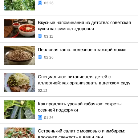
03:26
Вкусные напоминания из детства: советская
кухня как символ здоровья
03:11
Перловая каша: полезное в каждой ложке
02:26
Специальное питание для детей с
аллергией: как организовать в детском саду
02:12
Как продлить урожай кабачков: секреты
осенней подкормки
01:26
Остренький салат с морковью и имбирем:
вдохните свежесть в ваши дни