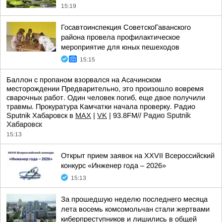
15:19
Госавтоинспекция СоветскоГаванского
района провела профилактическое
мероприятие для юных пешеходов
15:15
Баллон с пропаном взорвался на Асачинском
месторождении Предварительно, это произошло вовремя
сварочных работ. Один человек погиб, еще двое получили
травмы. Прокуратура Камчатки начала проверку. Радио
Sputnik Хабаровск в
MAX
|
VK
| 93.8FM//
Радио Sputnik
Хабаровск
15:13
Открыт прием заявок на XXVII Всероссийский
конкурс «Инженер года – 2026»
15:13
За прошедшую неделю последнего месяца
лета восемь комсомольчан стали жертвами
киберпреступников и лишились в общей