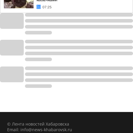
07:25
© Лента новостей Хабаровска
Email:
info@news-khabarovsk.ru