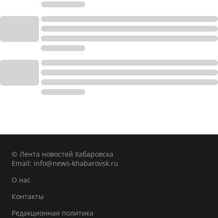
© Лента новостей Хабаровска
Email:
info@news-khabarovsk.ru
О нас
Контакты
Редакционная политика