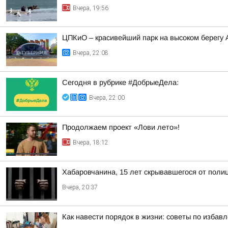
Вчера, 19:56
ЦПКиО – красивейший парк на высоком берегу
Вчера, 22:08
Сегодня в рубрике #ДобрыеДела:
Вчера, 22:00
Продолжаем проект «Лови лето»!
Вчера, 18:12
Хабаровчанина, 15 лет скрывавшегося от полиц
Вчера, 20:37
Как навести порядок в жизни: советы по избав