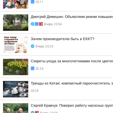
03:11
Дмитрий Демешин: Объявляем режим повышенной
Вчера, 20:54
Зачем производителю быть в ЕККТ?
Вчера, 20:26
Секреты ухода за многолетниками после цвете
02:26
Тренды из Китая: компактный пароочиститель 
03:26
Сергей Кравчук: Поверил работу насосных гру