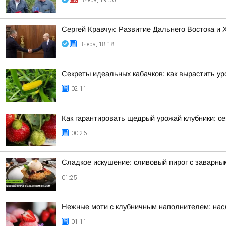
Вчера, 19:56
Сергей Кравчук: Развитие Дальнего Востока и
Вчера, 18:18
Секреты идеальных кабачков: как вырастить у
02:11
Как гарантировать щедрый урожай клубники: се
00:26
Сладкое искушение: сливовый пирог с заварны
01:25
Нежные моти с клубничным наполнителем: нас
01:11