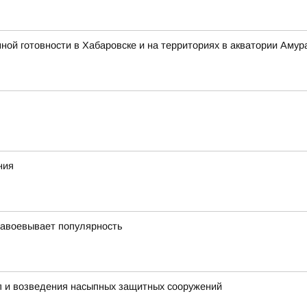
 готовности в Хабаровске и на территориях в акватории Амура
ния
завоевывает популярность
пп и возведения насыпных защитных сооружений