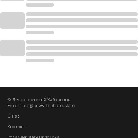
© Лента новостей Хабаровска
Email:
info@news-khabarovsk.ru
О нас
Контакты
Редакционная политика