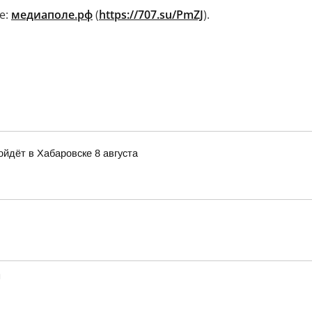
е:
медиаполе.рф
(
https://707.su/PmZJ
).
йдёт в Хабаровске 8 августа
н