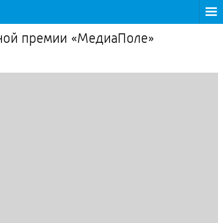
ьной премии «МедиаПоле»