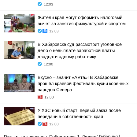
12:03
Жители края могут оформить налоговый
вычет за занятия физкультурой и спортом
12:03
В Хабаровске суд рассмотрит уголовное
дело о невыплате заработной платы
двадцати одному работнику
12:00
Вкусно – значит «Амта»! В Хабаровске
прошёл краевой фестиваль кухни коренных
народов Севера
12:00
У ХЗС новый старт: первый заказ после
передачи в собственность края
12:00
Розыгрыш завершен. Победители: 1.
Лидия
//
Губерния |