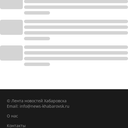
© Лента новостей Хабаровска
Email:
info@news-khabarovsk.ru
О нас
Контакты