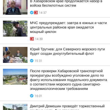
В Хабаровском крае продолжается набор в
войска беспилотных систем
14:37
МЧС предупреждает: завтра в южных и части
центральных районов края ожидается
мощный циклон
14:39
Юрий Трутнев: для Северного морского пути
будет создан дноуглубительный флот
15:31
После проверки Хабаровской транспортной
прокуратуры возбуждено уголовное дело по
факту использования поддельного документа
о соответствии морского судна санитарно-
эпидемиологическим требованиям
16:01
Дмитрий Демешин проведёт торжественный