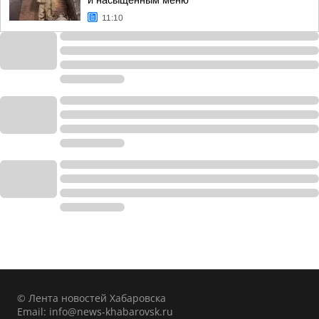
и насыщенным меню
11:10
© Лента новостей Хабаровска
Email:
info@news-khabarovsk.ru