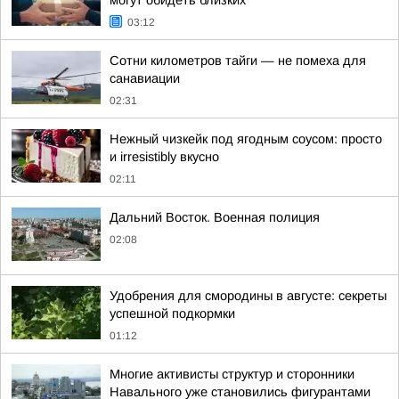
могут обидеть близких
03:12
Сотни километров тайги — не помеха для
санавиации
02:31
Нежный чизкейк под ягодным соусом: просто
и irresistibly вкусно
02:11
Дальний Восток. Военная полиция
02:08
Удобрения для смородины в августе: секреты
успешной подкормки
01:12
Многие активисты структур и сторонники
Навального уже становились фигурантами