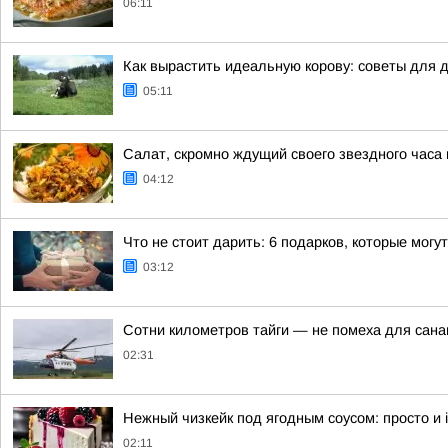
06:11
Как вырастить идеальную корову: советы для 
05:11
Салат, скромно ждущий своего звездного часа
04:12
Что не стоит дарить: 6 подарков, которые могу
03:12
Сотни километров тайги — не помеха для сан
02:31
Нежный чизкейк под ягодным соусом: просто и irr
02:11