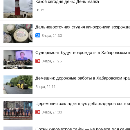
Какой сегодня день: День маяка
08:12
Дальневосточная студия кинохроники возрожда
Вчера, 21:30
Судоремонт будут возрождать в Хабаровском 
Вчера, 21:25
Демешин: дорожные работы в Хабаровском кр
Вчера, 21:11
Церемония закладки двух дебаркадеров состо
Вчера, 21:00
Сотни километров тайги — не помеха для сана