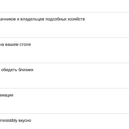
дачников и владельцев подсобных хозяйств
 на вашем столе
т обидеть близких
авиации
esistibly вкусно