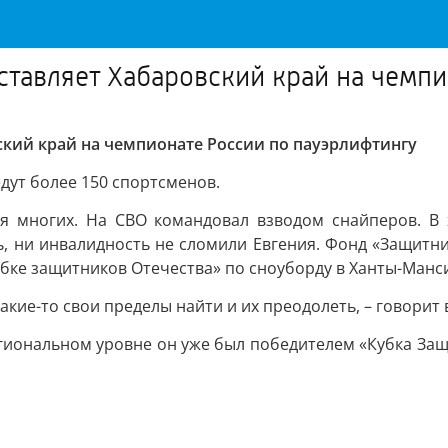
ставляет Хабаровский край на чемпи
ский край на чемпионате России по пауэрлифтингу
дут более 150 спортсменов.
ля многих. На СВО командовал взводом снайперов. В 
ь, ни инвалидность не сломили Евгения. Фонд «Защитни
убке защитников Отечества» по сноуборду в Ханты-Манс
какие-то свои пределы найти и их преодолеть, – говорит 
гиональном уровне он уже был победителем «Кубка Защи