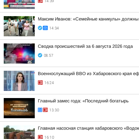
14:39
Максим Иванов: «Семейные каникулы» должны 
14:34
Сводка происшествий за 6 августа 2026 года
08:57
Военнослужащий ВВО из Хабаровского края еф
16:24
Главный замес года: «Последний богатырь
13:30
Главная насосная станция хабаровского «Водо
16:10