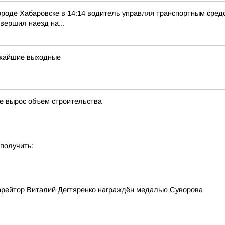
оде Хабаровске в 14:14 водитель управляя транспортным средст
овершил наезд на...
ижайшие выходные
де вырос объем строительства
 получить:
фрейтор Виталий Дегтяренко награждён медалью Суворова