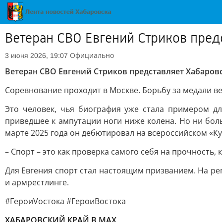
Ветеран СВО Евгений Стриков пред
Официально
3 июня 2026, 19:07
Ветеран СВО Евгений Стриков представляет Хабаров
Соревнование проходит в Москве. Борьбу за медали ве
Это человек, чья биография уже стала примером д
приведшее к ампутации ноги ниже колена. Но ни бол
марте 2025 года он дебютировал на всероссийском «К
– Спорт – это как проверка самого себя на прочность, 
Для Евгения спорт стал настоящим призванием. На ре
и армрестлинге.
#ГероиVостока #ГероиВостока
ХАБАРОВСКИЙ КРАЙ В МАХ