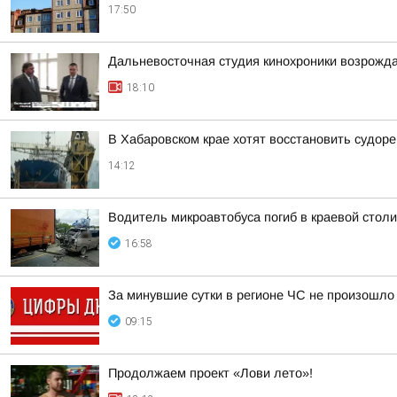
17:50
Дальневосточная студия кинохроники возрожда
18:10
В Хабаровском крае хотят восстановить судор
14:12
Водитель микроавтобуса погиб в краевой столи
16:58
За минувшие сутки в регионе ЧС не произошло
09:15
Продолжаем проект «Лови лето»!