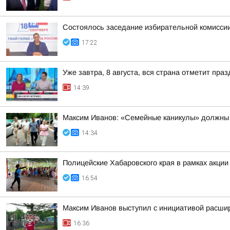
Состоялось заседание избирательной комиссии
17:22
Уже завтра, 8 августа, вся страна отметит пра
14:39
Максим Иванов: «Семейные каникулы» должны 
14:34
Полицейские Хабаровского края в рамках акци
16:54
Максим Иванов выступил с инициативой расши
16:36