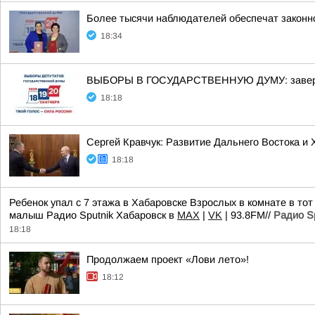
Более тысячи наблюдателей обеспечат законно
18:34
ВЫБОРЫ В ГОСУДАРСТВЕННУЮ ДУМУ: заверше
18:18
Сергей Кравчук: Развитие Дальнего Востока и
18:18
Ребенок упал с 7 этажа в Хабаровске Взрослых в комнате в то
малыш Радио Sputnik Хабаровск в
MAX
|
VK
| 93.8FM//
Радио S
18:18
Продолжаем проект «Лови лето»!
18:12