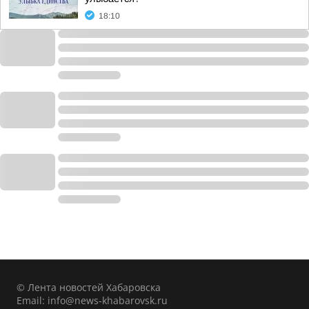
18:10
© Лента новостей Хабаровска
Email:
info@news-khabarovsk.ru