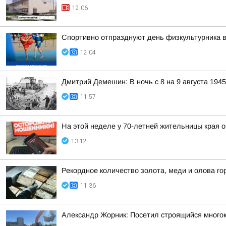
12:06
Спортивно отпразднуют день физкультурника в
12:04
Дмитрий Демешин: В ночь с 8 на 9 августа 194
11:57
На этой неделе у 70-летней жительницы края 
13:12
Рекордное количество золота, меди и олова го
11:36
Александр Жорник: Посетил строящийся много