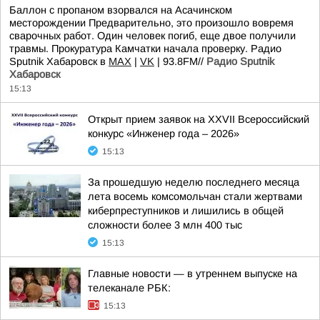
Баллон с пропаном взорвался на Асачинском
месторождении Предварительно, это произошло вовремя
сварочных работ. Один человек погиб, еще двое получили
травмы. Прокуратура Камчатки начала проверку. Радио
Sputnik Хабаровск в
MAX
|
VK
| 93.8FM//
Радио Sputnik
Хабаровск
15:13
Открыт прием заявок на XXVII Всероссийский
конкурс «Инженер года – 2026»
15:13
За прошедшую неделю последнего месяца
лета восемь комсомольчан стали жертвами
киберпреступников и лишились в общей
сложности более 3 млн 400 тыс
15:13
Главные новости — в утреннем выпуске на
телеканале РБК:
15:13