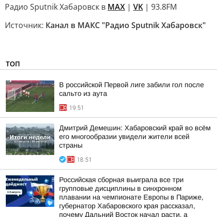
Радио Sputnik Хабаровск в
MAX
|
VK
| 93.8FM
Источник:
Канал в МАКС "Радио Sputnik Хабаровск"
ТОП
В российской Первой лиге забили гол после
сальто из аута
19:51
Дмитрий Демешин: Хабаровский край во всём
его многообразии увидели жители всей
страны
18:51
Российская сборная выиграла все три
групповые дисциплины в синхронном
плавании на чемпионате Европы в Париже,
губернатор Хабаровского края рассказал,
почему Дальний Восток начал расти, а