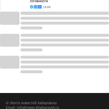
готовности
19:08
© Лента новостей Хабаровска
Email:
info@news-khabarovsk.ru