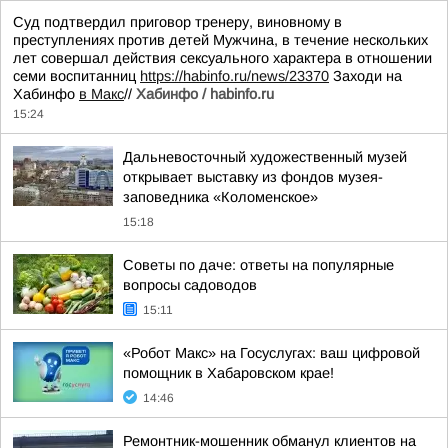
Суд подтвердил приговор тренеру, виновному в
преступлениях против детей Мужчина, в течение нескольких
лет совершал действия сексуального характера в отношении
семи воспитанниц
https://habinfo.ru/news/23370
Заходи на
Хабинфо
в Макс
//
Хабинфо / habinfo.ru
15:24
Дальневосточный художественный музей
открывает выставку из фондов музея-
заповедника «Коломенское»
15:18
Советы по даче: ответы на популярные
вопросы садоводов
15:11
«Робот Макс» на Госуслугах: ваш цифровой
помощник в Хабаровском крае!
14:46
Ремонтник-мошенник обманул клиентов на