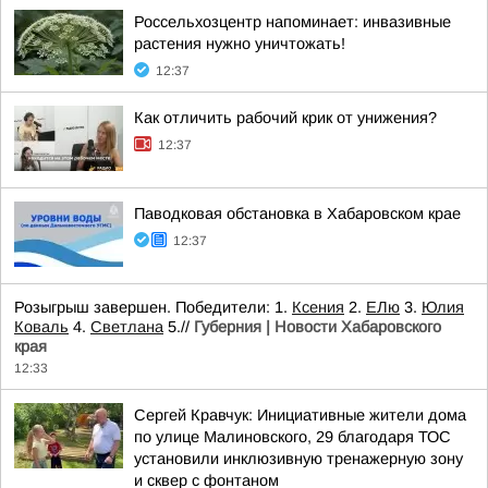
Россельхозцентр напоминает: инвазивные
растения нужно уничтожать!
12:37
Как отличить рабочий крик от унижения?
12:37
Паводковая обстановка в Хабаровском крае
12:37
Розыгрыш завершен. Победители: 1.
Ксения
2.
ЕЛю
3.
Юлия
Коваль
4.
Светлана
5.//
Губерния | Новости Хабаровского
края
12:33
Сергей Кравчук: Инициативные жители дома
по улице Малиновского, 29 благодаря ТОС
установили инклюзивную тренажерную зону
и сквер с фонтаном