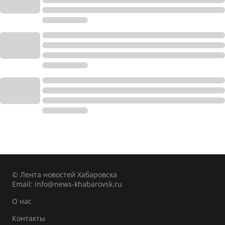
© Лента новостей Хабаровска
Email:
info@news-khabarovsk.ru
О нас
Контакты