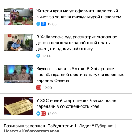
Жители края могут оформить налоговый
вычет за занятия физкультурой и спортом
12:03
В Хабаровске суд рассмотрит уголовное
дело о невыплате заработной платы
двадцати одному работнику
12:00
Вкусно – значит «Амта»! В Хабаровске
прошёл краевой фестиваль кухни коренных
народов Севера
12:00
У ХЗС новый старт: первый заказ после
передачи в собственность края
12:00
Розыгрыш завершен. Победители: 1.
Лидия
//
Губерния |
Новости Хабаровского края