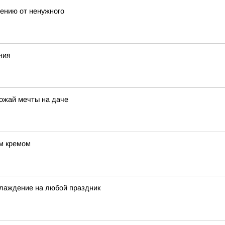
лению от ненужного
ния
рожай мечты на даче
ым кремом
лаждение на любой праздник