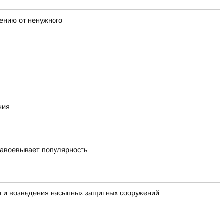
лению от ненужного
ния
завоевывает популярность
пп и возведения насыпных защитных сооружений