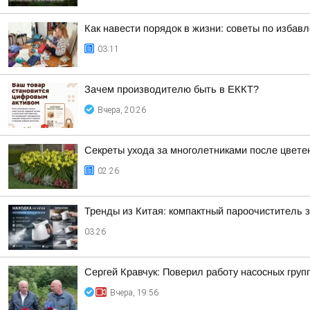
Как навести порядок в жизни: советы по избав
03:11
Зачем производителю быть в ЕККТ?
Вчера, 20:26
Секреты ухода за многолетниками после цвете
02:26
Тренды из Китая: компактный пароочиститель 
03:26
Сергей Кравчук: Поверил работу насосных гру
Вчера, 19:56