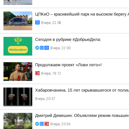
ЦПКиО – красивейший парк на высоком берегу
Вчера, 22:08
Сегодня в рубрике #ДобрыеДела:
Вчера, 22:00
Продолжаем проект «Лови лето»!
Вчера, 18:12
Хабаровчанина, 15 лет скрывавшегося от полиц
Вчера, 20:37
Дмитрий Демешин: Объявляем режим повышенной
Вчера, 20:54