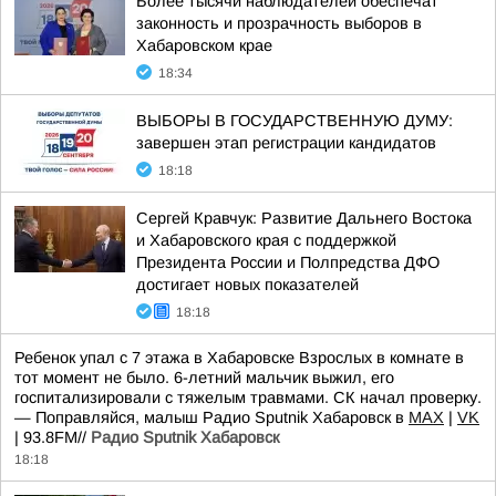
Более тысячи наблюдателей обеспечат
законность и прозрачность выборов в
Хабаровском крае
18:34
ВЫБОРЫ В ГОСУДАРСТВЕННУЮ ДУМУ:
завершен этап регистрации кандидатов
18:18
Сергей Кравчук: Развитие Дальнего Востока
и Хабаровского края с поддержкой
Президента России и Полпредства ДФО
достигает новых показателей
18:18
Ребенок упал с 7 этажа в Хабаровске Взрослых в комнате в
тот момент не было. 6-летний мальчик выжил, его
госпитализировали с тяжелым травмами. СК начал проверку.
— Поправляйся, малыш Радио Sputnik Хабаровск в
MAX
|
VK
| 93.8FM//
Радио Sputnik Хабаровск
18:18