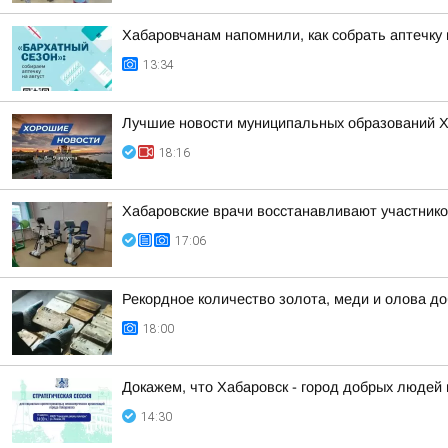
Хабаровчанам напомнили, как собрать аптечку 
13:34
Лучшие новости муниципальных образований Хаб
18:16
Хабаровские врачи восстанавливают участник
17:06
Рекордное количество золота, меди и олова до
18:00
Докажем, что Хабаровск - город добрых людей 
14:30