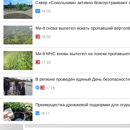
Сквер «Сокольники» активно благоустраивают 
18:03
Ми-8 снова вылетел искать пропавший вертол
18:03
Ми-8 МЧС вновь вылетел на поиски пропавшег
17:33
В регионе проведён единый День безопасности
17:28
Преимущества дрожжевой подкормки для огурц
18:11