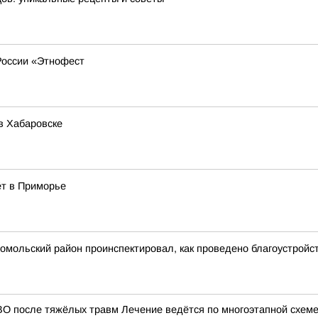
России «Этнофест
в Хабаровске
ёт в Приморье
мсомольский район проинспектировал, как проведено благоустрой
 после тяжёлых травм Лечение ведётся по многоэтапной схеме ht