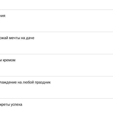
ния
рожай мечты на даче
ым кремом
лаждение на любой праздник
креты успеха