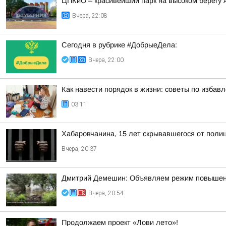
ЦПКиО – красивейший парк на высоком берегу
Вчера, 22:08
Сегодня в рубрике #ДобрыеДела:
Вчера, 22:00
Как навести порядок в жизни: советы по избав
03:11
Хабаровчанина, 15 лет скрывавшегося от полиц
Вчера, 20:37
Дмитрий Демешин: Объявляем режим повышенной
Вчера, 20:54
Продолжаем проект «Лови лето»!