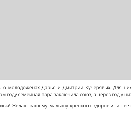
ь о молодоженах Дарье и Дмитрии Кучерявых. Для них
м году семейная пара заключила союз, а через год у ни
тливы! Желаю вашему малышу крепкого здоровья и све