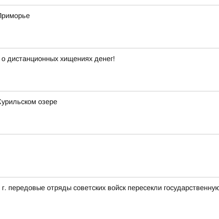
 Приморье
 о дистанционных хищениях денег!
Курильском озере
5 г. передовые отряды советских войск пересекли государственн