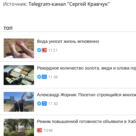
Источник:
Telegram-канал "Сергей Кравчук"
ТОП
Вода уносит жизнь мгновенно
11:21
Рекордное количество золота, меди и олова го
11:36
Александр Жорник: Посетил строящийся много
11:30
Режим повышенной готовности объявили в Хаба
10:48