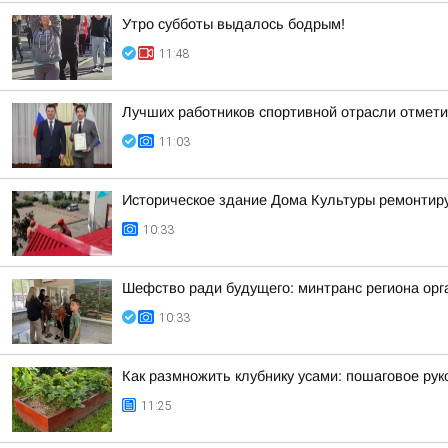
Утро субботы выдалось бодрым!
11:48
Лучших работников спортивной отрасли отмети
11:03
Историческое здание Дома Культуры ремонтир
10:33
Шефство ради будущего: минтранс региона орга
10:33
Как размножить клубнику усами: пошаговое рук
11:25