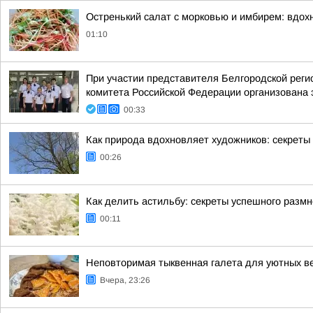
Остренький салат с морковью и имбирем: вдох
01:10
При участии представителя Белгородской рег
комитета Российской Федерации организована 
00:33
Как природа вдохновляет художников: секреты 
00:26
Как делить астильбу: секреты успешного разм
00:11
Неповторимая тыквенная галета для уютных в
Вчера, 23:26