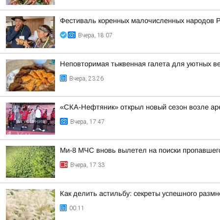
Фестиваль коренных малочисленных народов 
Вчера, 18:07
Неповторимая тыквенная галета для уютных в
Вчера, 23:26
«СКА-Нефтяник» открыл новый сезон возле ар
Вчера, 17:47
Ми-8 МЧС вновь вылетел на поиски пропавшег
Вчера, 17:33
Как делить астильбу: секреты успешного разм
00:11