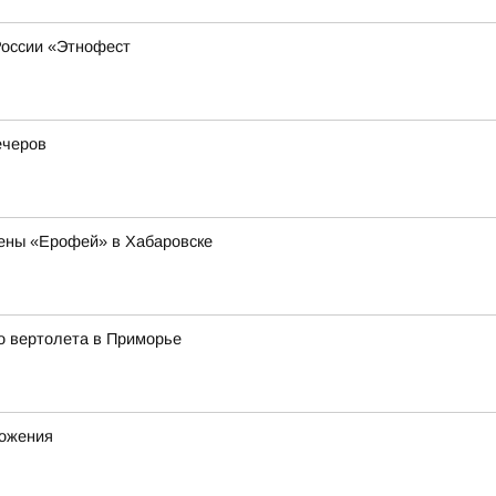
России «Этнофест
ечеров
ены «Ерофей» в Хабаровске
о вертолета в Приморье
ножения