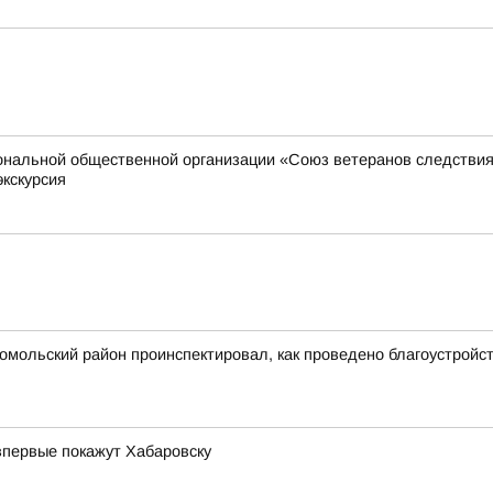
иональной общественной организации «Союз ветеранов следстви
экскурсия
сомольский район проинспектировал, как проведено благоустрой
впервые покажут Хабаровску