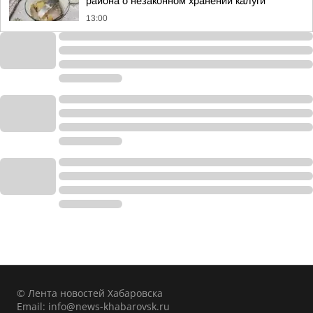
района о незаконном хранении калуги
13:00
© Лента новостей Хабаровска
Email:
info@news-khabarovsk.ru