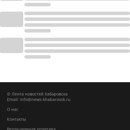
© Лента новостей Хабаровска
Email:
info@news-khabarovsk.ru
О нас
Контакты
Редакционная политика