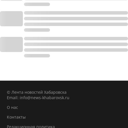
© Лента новостей Хабаровска
Email:
info@news-khabarovsk.ru
О нас
Контакты
Редакционная политика