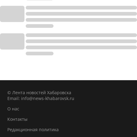
© Лента новостей Хабаровска
Email:
info@news-khabarovsk.ru
О нас
Контакты
Редакционная политика