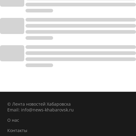
© Лента новостей Хабаровска
Email:
info@news-khabarovsk.ru
О нас
Контакты