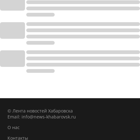
© Лента новостей Хабаровска
Email:
info@news-khabarovsk.ru
О нас
Контакты