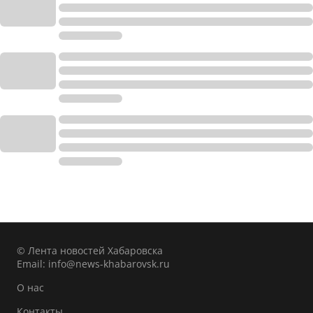
© Лента новостей Хабаровска
Email:
info@news-khabarovsk.ru
О нас
Контакты