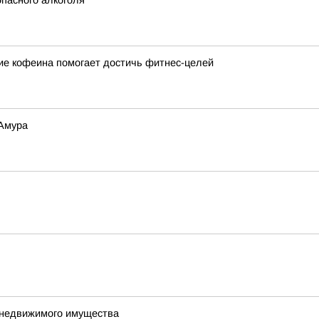
пасного алкоголя
вие кофеина помогает достичь фитнес-целей
 Амура
е недвижимого имущества