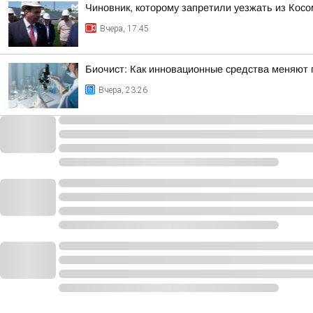
Чиновник, которому запретили уезжать из Косо
Вчера, 17:45
Биочист: Как инновационные средства меняют п
Вчера, 23:26