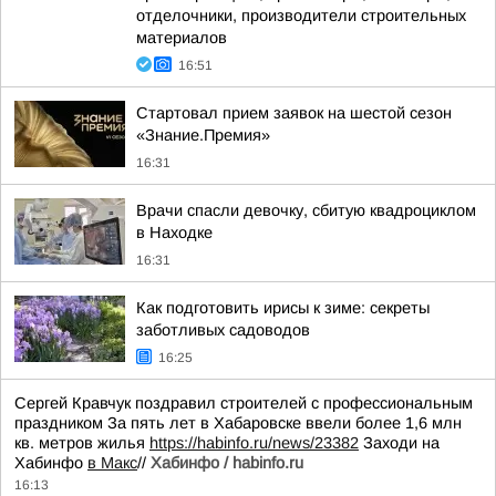
отделочники, производители строительных
материалов
16:51
Стартовал прием заявок на шестой сезон
«Знание.Премия»
16:31
Врачи спасли девочку, сбитую квадроциклом
в Находке
16:31
Как подготовить ирисы к зиме: секреты
заботливых садоводов
16:25
Сергей Кравчук поздравил строителей с профессиональным
праздником За пять лет в Хабаровске ввели более 1,6 млн
кв. метров жилья
https://habinfo.ru/news/23382
Заходи на
Хабинфо
в Макс
//
Хабинфо / habinfo.ru
16:13