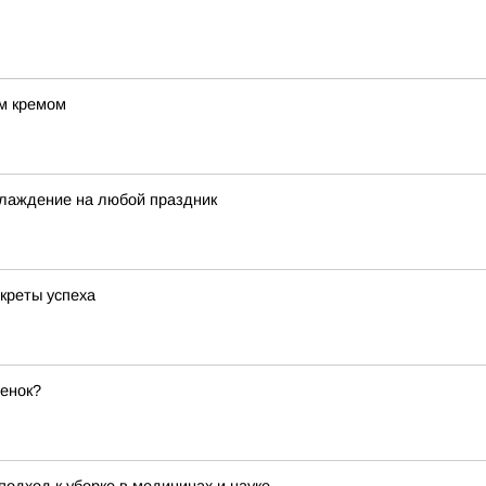
ым кремом
лаждение на любой праздник
креты успеха
бенок?