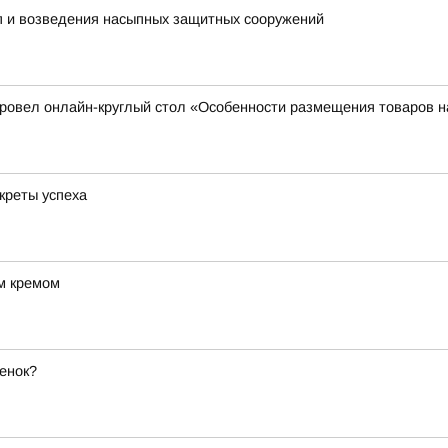
пп и возведения насыпных защитных сооружений
 провел онлайн-круглый стол «Особенности размещения товаров
креты успеха
м кремом
енок?