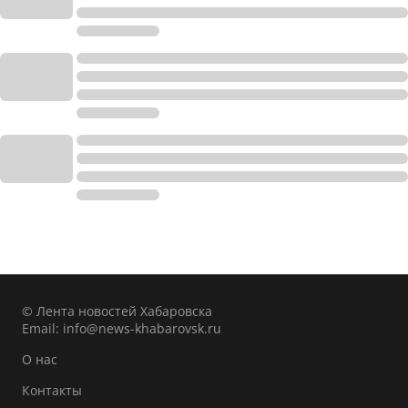
© Лента новостей Хабаровска
Email:
info@news-khabarovsk.ru
О нас
Контакты