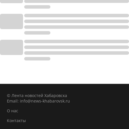
© Лента новостей Хабаровска
Email:
info@news-khabarovsk.ru
О нас
Контакты