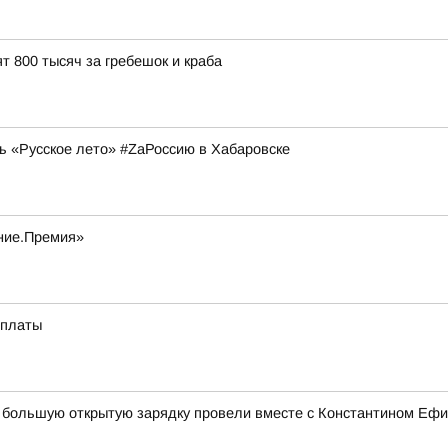
т 800 тысяч за гребешок и краба
ь «Русское лето» #ZaРоссию в Хабаровске
ание.Премия»
оплаты
ка большую открытую зарядку провели вместе с Константином Е