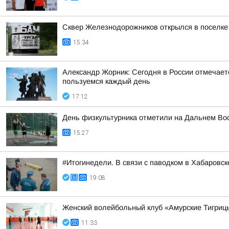
Сквер Железнодорожников открылся в поселке
15:34
Александр Жорник: Сегодня в России отмечаетс
пользуемся каждый день
17:12
День физкультурника отметили на Дальнем Во
15:27
#Итогинедели. В связи с паводком в Хабаровс
19:08
Женский волейбольный клуб «Амурские Тигрицы
11:33