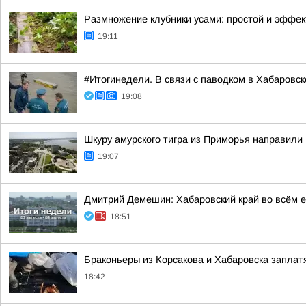
Размножение клубники усами: простой и эффе
19:11
#Итогинедели. В связи с паводком в Хабаровс
19:08
Шкуру амурского тигра из Приморья направили 
19:07
Дмитрий Демешин: Хабаровский край во всём е
18:51
Браконьеры из Корсакова и Хабаровска заплатя
18:42