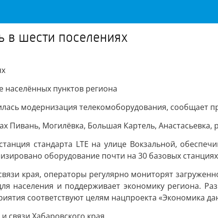
ь в шести поселениях
ях
 населённых пунктов региона
илась модернизация телекомоборудования, сообщает пр
х Пивань, Могилёвка, Большая Картель, Анастасьевка, 
станция стандарта LTE на улице Вокзальной, обеспечи
изировано оборудование почти на 30 базовых станциях
вязи края, операторы регулярно мониторят загруженн
 для населения и поддерживает экономику региона. Ра
риятия соответствуют целям нацпроекта «Экономика да
 и связи Хабаровского края