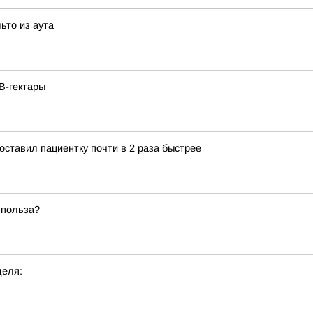
ьто из аута
В-гектары
ставил пациентку почти в 2 раза быстрее
 польза?
деля: