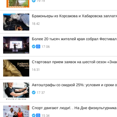
19:19
Браконьеры из Корсакова и Хабаровска заплатя
18:42
Более 20 тысяч жителей края собрал Фестивал
17:06
Стартовал прием заявок на шестой сезон «Зн
16:31
Автоштрафы со скидкой 25%: условия и сроки 
17:37
Спорт двигают люди!. . На Дне физкультурни
15:34