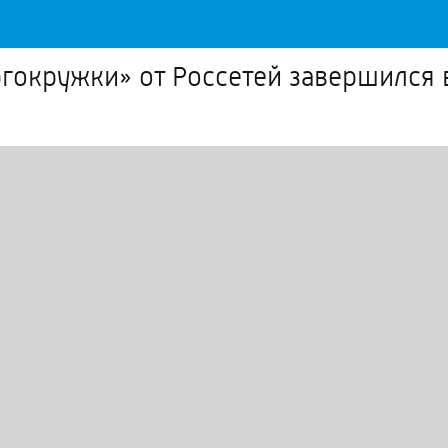
гокружки» от Россетей завершился 