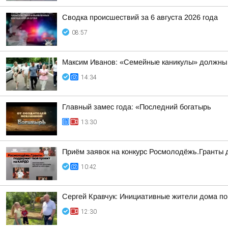
Сводка происшествий за 6 августа 2026 года
08:57
Максим Иванов: «Семейные каникулы» должны 
14:34
Главный замес года: «Последний богатырь
13:30
Приём заявок на конкурс Росмолодёжь.Гранты
10:42
Сергей Кравчук: Инициативные жители дома по
12:30