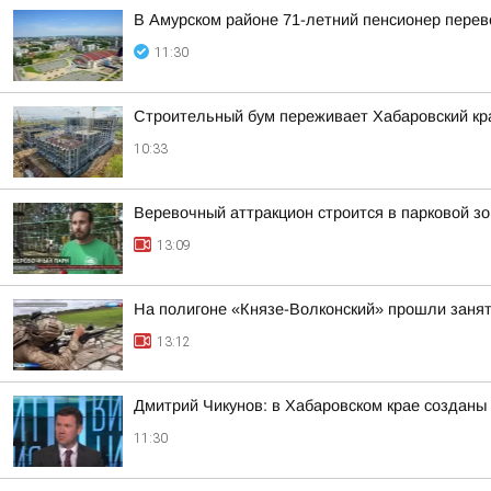
В Амурском районе 71-летний пенсионер перев
11:30
Строительный бум переживает Хабаровский кра
10:33
Веревочный аттракцион строится в парковой з
13:09
На полигоне «Князе-Волконский» прошли занят
13:12
Дмитрий Чикунов: в Хабаровском крае созданы 
11:30