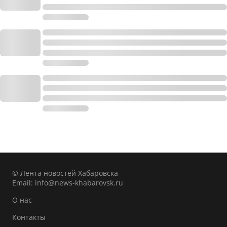
© Лента новостей Хабаровска
Email:
info@news-khabarovsk.ru
О нас
Контакты