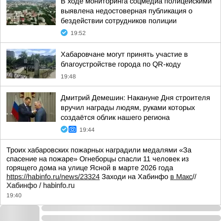
В ходе мониторинга соцмедиа полицейскими
выявлена недостоверная публикация о
бездействии сотрудников полиции
19:52
Хабаровчане могут принять участие в
благоустройстве города по QR-коду
19:48
Дмитрий Демешин: Накануне Дня строителя
вручил награды людям, руками которых
создаётся облик нашего региона
19:44
Троих хабаровских пожарных наградили медалями «За
спасение на пожаре» Огнеборцы спасли 11 человек из
горящего дома на улице Ясной в марте 2026 года
https://habinfo.ru/news/23324
Заходи на Хабинфо
в Макс
//
Хабинфо / habinfo.ru
19:40